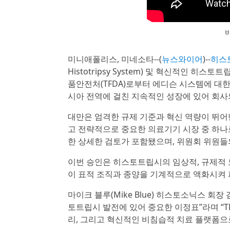
미니애폴리스, 미네소타--(
뉴스와이어
)--
히스토
Histotripsy System) 및 혁신적인 히스토
품안전처(TFDA)로부터 에디슨 시스템에 대
시아 전역에 걸친 지속적인 성장에 있어 회사
대만은 엄격한 규제 기준과 혁신 역량이 뛰어
고 전략적으로 중요한 의료기기 시장 중 하나로
한 상세한 검토가 포함됐으며, 위원회 위원들
이번 승인은 히스토트립시의 임상적, 규제적 
이 표적 조직과 종양을 기계적으로 액화시켜 
마이크 블루(Mike Blue) 히스토소닉스 
토트립시 발전에 있어 중요한 이정표”라며 “T
리, 그리고 혁신적인 비침습적 치료 플랫폼으