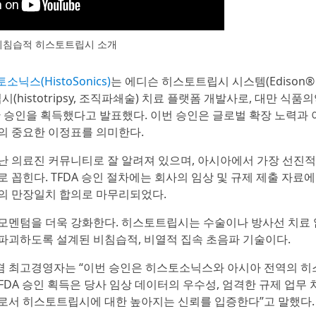
비침습적 히스토트립시 소개
소닉스(HistoSonics)
는 에디슨 히스토트립시 시스템(Edison®
트립시(histotripsy, 조직파쇄술) 치료 플랫폼 개발사로, 대만 식품
한 승인을 획득했다고 발표했다. 이번 승인은 글로벌 확장 노력과 
의 중요한 이정표를 의미한다.
난 의료진 커뮤니티로 잘 알려져 있으며, 아시아에서 가장 선진
 꼽힌다. TFDA 승인 절차에는 회사의 임상 및 규제 제출 자료에
의 만장일치 합의로 마무리되었다.
모멘텀을 더욱 강화한다. 히스토트립시는 수술이나 방사선 치료 
파괴하도록 설계된 비침습적, 비열적 집속 초음파 기술이다.
회장 겸 최고경영자는 “이번 승인은 히스토소닉스와 아시아 전역의 히
FDA 승인 획득은 당사 임상 데이터의 우수성, 엄격한 규제 업무 
로서 히스토트립시에 대한 높아지는 신뢰를 입증한다”고 말했다.