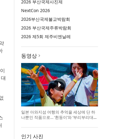
2026 부산국제사진제
NextCon 2026
2026부산국제불교박람회
2026 부산국제주류박람회
2026 제5회 제주비엔날레
의약
아
동영상
적이
 대
없
일본 아와지섬 여행의 추억을 세상에 단 하
스
나뿐인 작품으로… ‘흰둥이’와 ‘부리부리대마
왕’의 오리지널 도기 색
처
인기 사진