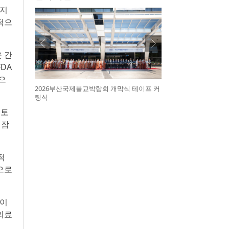
입지
적으
 간
DA
으
2026부산국제불교박람회 개막식 테이프 커
팅식
스토
 잠
적
으로
획이
의료