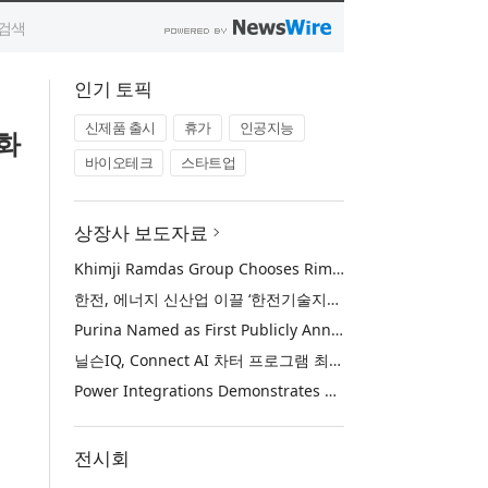
인기 토픽
신제품 출시
휴가
인공지능
화
바이오테크
스타트업
상장사 보도자료
Khimji Ramdas Group Chooses Rimini Street to Reduce SAP Support Costs, Protect 700+ Customizations and Reinvest Savings in Innovation
한전, 에너지 신산업 이끌 ‘한전기술지주’ 공식 출범
Purina Named as First Publicly Announced NIQ ConnectAI Charter Client
닐슨IQ, Connect AI 차터 프로그램 최초 고객사 ‘퓨리나’ 선정
Power Integrations Demonstrates World’s First 2200 V GaN Technology for Next-Era High-Voltage Power Systems
전시회