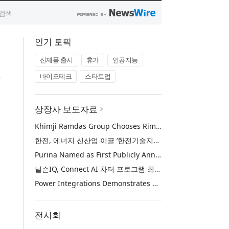
인기 토픽
신제품 출시
휴가
인공지능
바이오테크
스타트업
상장사 보도자료
Khimji Ramdas Group Chooses Rimini Street to Reduce SAP Support Costs, Protect 700+ Customizations and Reinvest Savings in Innovation
한전, 에너지 신산업 이끌 ‘한전기술지주’ 공식 출범
Purina Named as First Publicly Announced NIQ ConnectAI Charter Client
닐슨IQ, Connect AI 차터 프로그램 최초 고객사 ‘퓨리나’ 선정
Power Integrations Demonstrates World’s First 2200 V GaN Technology for Next-Era High-Voltage Power Systems
전시회