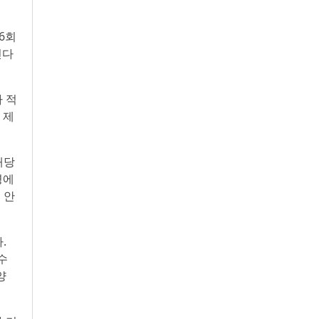
16회
인다
 적
 제
해당
경에
 안
.
수
양