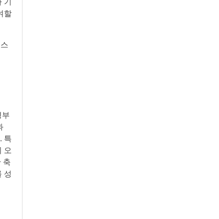
사 기
여할
 스
경부
과
 특
 오
 축
 성