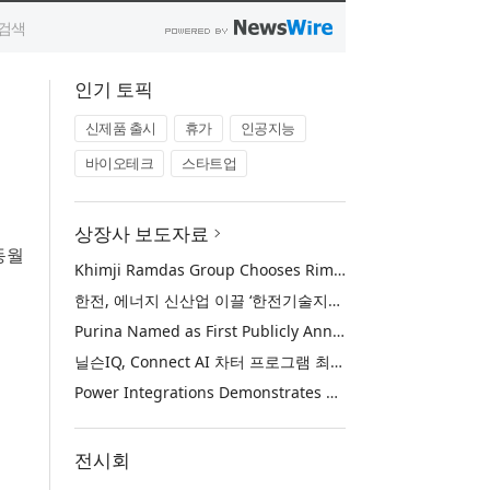
인기 토픽
신제품 출시
휴가
인공지능
바이오테크
스타트업
상장사 보도자료
 동월
Khimji Ramdas Group Chooses Rimini Street to Reduce SAP Support Costs, Protect 700+ Customizations and Reinvest Savings in Innovation
한전, 에너지 신산업 이끌 ‘한전기술지주’ 공식 출범
Purina Named as First Publicly Announced NIQ ConnectAI Charter Client
닐슨IQ, Connect AI 차터 프로그램 최초 고객사 ‘퓨리나’ 선정
Power Integrations Demonstrates World’s First 2200 V GaN Technology for Next-Era High-Voltage Power Systems
전시회