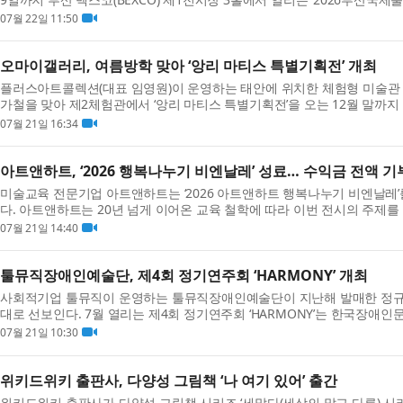
Buddhism Ex...
07월 22일 11:50
오마이갤러리, 여름방학 맞아 ‘앙리 마티스 특별기획전’ 개최
플러스아트콜렉션(대표 임영원)이 운영하는 태안에 위치한 체험형 미술관
가철을 맞아 제2체험관에서 ‘앙리 마티스 특별기획전’​을 오는 12월 말까
티스를 대...
07월 21일 16:34
아트앤하트, ‘2026 행복나누기 비엔날레’ 성료… 수익금 전액 기
미술교육 전문기업 아트앤하트는 ‘2026 아트앤하트 행복나누기 비엔날레’
다. 아트앤하트는 20년 넘게 이어온 교육 철학에 따라 이번 전시의 주제를 
하고, ...
07월 21일 14:40
툴뮤직장애인예술단, 제4회 정기연주회 ‘HARMONY’ 개최
사회적기업 툴뮤직이 운영하는 툴뮤직장애인예술단이 지난해 발매한 정규 앨범
대로 선보인다. 7월 열리는 제4회 정기연주회 ‘HARMONY’는 한국장애인
성화 지원사업 ‘...
07월 21일 10:30
위키드위키 출판사, 다양성 그림책 ‘나 여기 있어’ 출간
위키드위키 출판사가 다양성 그림책 시리즈 ‘세많다(세상의 많고 다른) 시리즈