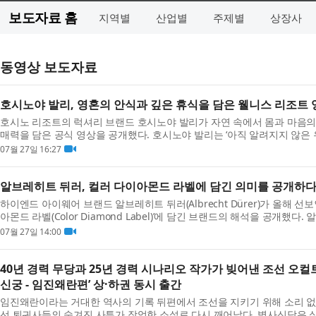
보도자료 홈
지역별
산업별
주제별
상장사
동영상 보도자료
호시노야 발리, 영혼의 안식과 깊은 휴식을 담은 웰니스 리조트 
호시노 리조트의 럭셔리 브랜드 호시노야 발리가 자연 속에서 몸과 마음의
매력을 담은 공식 영상을 공개했다. 호시노야 발리는 ‘아직 알려지지 않은
힌두교...
07월 27일 16:27
알브레히트 뒤러, 컬러 다이아몬드 라벨에 담긴 의미를 공개하
하이엔드 아이웨어 브랜드 알브레히트 뒤러(Albrecht Dürer)가 올해 선
아몬드 라벨(Color Diamond Label)’에 담긴 브랜드의 해석을 공개했
단순한 ...
07월 27일 14:00
40년 경력 무당과 25년 경력 시나리오 작가가 빚어낸 조선 오컬
신궁 - 임진왜란편’ 상·하권 동시 출간
임진왜란이라는 거대한 역사의 기록 뒤편에서 조선을 지키기 위해 소리 없
선 퇴귀사들의 숨겨진 사투가 장엄한 소설로 다시 깨어났다. 벽사신당은 