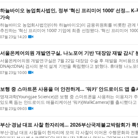
하늘바이오 농업회사법인, 정부 ‘혁신 프리미어 1000’ 선정… 
가속
하늘바이오 농업회사법인(이하 하늘바이오)이 금융위원회를 비롯한 관계
추진하는 ‘혁신 프리미어 1000’ 기업에 최종 선정됐다. ‘혁신 프리미어 10
중소·...
07월 23일 14:20
서울온케어의원 개발연구실, 나노포어 기반 ‘대장암 재발 감시’ 
서울온케어의원 개발연구실은 7월 22일 대장암 수술 후 재발을 저비용으
DNA(ctDNA) 검사의 분석 설계 기반을 확립했다고 밝혔다. 휴대형 나노포
결합한 방식으로...
07월 23일 10:00
보행 중 스마트폰 사용을 더 안전하게… ‘워카’ 안드로이드 앱 출
영재과학(Youngjae Science)은 보행 중 스마트폰을 사용하는 이용자가
있도록 돕는 안드로이드 애플리케이션 ‘워카(WalkCamera)’를 출시했다고
동하는 이...
07월 23일 09:03
부산·경남 대표 사찰 한자리에… 2026부산국제불교박람회가 특
부산·경남 대표 사찰들이 한자리에 모여 각 사찰이 이어온 수행문화와 전통
9일까지 부산 벡스코(BEXCO) 제1전시장 3홀에서 열리는 ‘2026부산국제불교박람