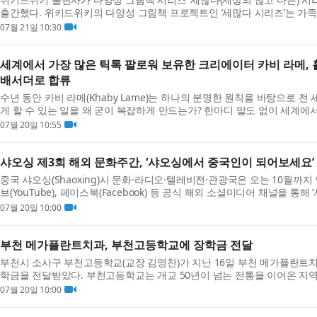
출간했다. 위키드위키의 다양성 그림책 프로젝트인 ‘세많다 시리즈’는 가족, 시간,
07월 21일 10:30
세계에서 가장 많은 틱톡 팔로워 보유한 크리에이터 카비 라메,
배서더로 합류
수년 동안 카비 라메(Khaby Lame)는 하나의 분명한 원칙을 바탕으로 전
게 할 수 있는 일을 왜 굳이 복잡하게 만드는가? 한마디 말도 없이 세계에
톡 크리에...
07월 20일 10:55
샤오싱 제3회 해외 문화주간, ‘샤오싱에서 중국인이 되어보세요’
중국 샤오싱(Shaoxing)시 문화·라디오·텔레비전·관광국은 오는 10월까지 인스
브(YouTube), 페이스북(Facebook) 등 공식 해외 소셜미디어 채널을 통해
(Shaoxing: A Gat...
07월 20일 10:00
부천 메가플란트치과, 부천고등학교에 장학금 전달
부천시 소사구 부천고등학교(교장 김영찬)가 지난 16일 부천 메가플란트
학금을 전달받았다. 부천고등학교는 개교 50년이 넘는 전통을 이어온 지
로 전환이...
07월 20일 10:00