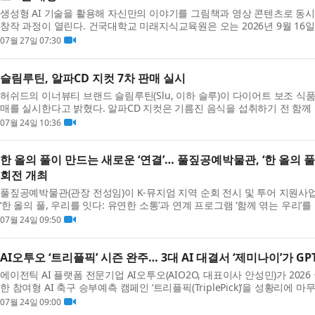
생성형 AI 기술을 활용해 자신만의 이야기를 그림책과 영상 콘텐츠로 동시
창작 과정이 열린다. 건국대학교 미래지식교육원은 오는 2026년 9월 16일
Canva를 연...
07월 27일 07:30
슬림루틴, 알파CD 지컷 7차 판매 실시
허쉬드의 이너뷰티 브랜드 슬림루틴(Slu, 이하 슬루)이 다이어트 보조 식품 ‘알
매를 실시한다고 밝혔다. 알파CD 지컷은 기름진 음식을 섭취하기 전 함께
반 식품...
07월 24일 10:36
한 올의 풀이 만드는 새로운 ‘연결’… 풀짚공예박물관, ‘한 올의 풀
회전 개최
풀짚공예박물관(관장 전성임)이 K-뮤지엄 지역 순회 전시 및 투어 지원사업
‘한 올의 풀, 우리를 잇다: 유연한 소통’과 연계 프로그램 ‘함께 엮는 우리’를
권...
07월 24일 09:50
AI오투오 ‘트리플픽’ 시즌 완주… 3대 AI 대결서 ‘제미나이’가 G
에이전틱 AI 플랫폼 전문기업 AI오투오(AIO2O, 대표이사 안성민)가 202
한 참여형 AI 축구 승부예측 캠페인 ‘트리플픽(TriplePick)’을 성황리에 
스페...
07월 24일 09:00