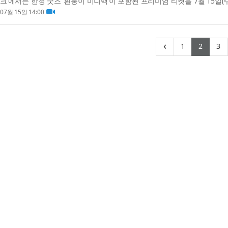
크’에서는 한정 굿즈 ‘흰둥이 미니백’이 포함된 프리미엄 티켓을 7월 15일(
이용 개...
07월 15일 14:00
(current)
(curr
(
‹
1
2
3