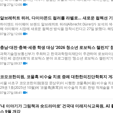
조선 ...
07월 27일 12:00
알브레히트 뒤러, 다이아몬드 컬러를 라벨로… 새로운 컬렉션 기
하이엔드 아이웨어 브랜드 알브레히트 뒤러(Albrecht Dürer)가 보석의 색상
해 아이웨어 시장에 새로운 컬렉션 방식을 정착시킨다고 27일 밝혔다. 해당
그린,...
07월 27일 12:00
충남·대전·충북·세종 학생 대상 ‘2026 청소년 로보틱스 챌린지’
과학기술정보통신부가 주최하고 한국과학창의재단이 주관하며 로보라이즌과 
국민 AI 경진대회’의 로보틱스 분야 프로그램인 ‘청소년 로보틱스 챌린지’
서 호서권...
07월 27일 09:37
코모코한의원, 코물혹 비수술 치료 증례 대한한의진단학회지 게
서울 서초구 코모코한의원(원장 문상우)이 시행한 코물혹(비용) 비수술 
29권 1호(2025년 10월)에 ‘코물혹(鼻茸)의 비수술적 치료: 한방 적제술을
으로 게...
07월 27일 08:41
‘내 이야기가 그림책과 숏드라마로’ 건국대 미래지식교육원, AI
스 9월 개강