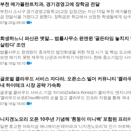
부천 메가플란트치과, 경기경영고에 장학금 전달
부천시 소사구 경기경영고등학교(교장 김정근)는 지난 15일 부천 메가플
금 전달식을 가졌다고 밝혔다. 장학금은 학교에서 선정한 학생들에게 상·하반
원이 지급...
07월 20일 09:30
회생하느니 파산은 옛말… 법률사무소 윈앤윈 ‘골든타임 놓치지
살린다’ 조언
법률사무소 윈앤윈이 효과적인 법인회생을 위한 적정 시기 및 핵심 요소에
보면 예기치 못한 재무적 난관과 마주하기 마련이다. 한때 중소기업인 사이
리 파...
07월 16일 16:10
글로벌 클라우드 서비스 자다라, 오픈소스 빌더 커뮤니티 ‘클라
내 하이테크 시장 공략 가속화
글로벌 클라우드 서비스 기업 자다라(Zadara Korea)가 클라우드 엔지
‘클라우드브로(CloudBro)’와 손을 잡고 클라우드 인프라 지원을 통해 
저변 확...
07월 16일 16:00
니지겐노모리 오픈 10주년 기념해 ‘흰둥이 미니백’ 포함된 프리
일본 효고현 아와지섬 애니메이션 테마파크 ‘니지겐노모리’의 인기 어트랙션